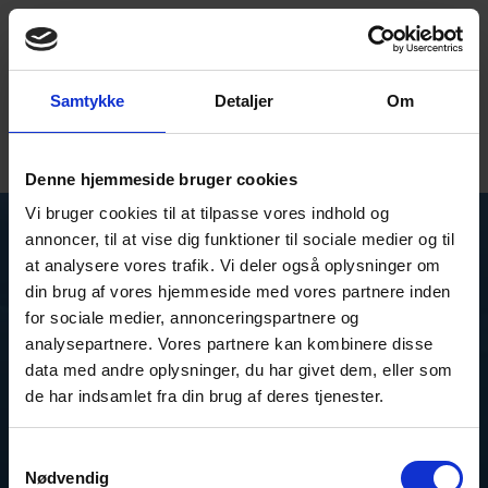
Samtykke
Detaljer
Om
Ring mig op
Book en tour
+4566153000
Denne hjemmeside bruger cookies
EN
Vi bruger cookies til at tilpasse vores indhold og
annoncer, til at vise dig funktioner til sociale medier og til
at analysere vores trafik. Vi deler også oplysninger om
din brug af vores hjemmeside med vores partnere inden
IoT Løsninger
for sociale medier, annonceringspartnere og
analysepartnere. Vores partnere kan kombinere disse
Vores mål er at levere IoT-løsninger, der bidrager til
data med andre oplysninger, du har givet dem, eller som
en bæredygtig verden. Vi ønsker at inspirere og
de har indsamlet fra din brug af deres tjenester.
vise vores kunder det enorme potentiale, der er i
IoT-teknologi og dataindsamling.
Samtykkevalg
Nødvendig