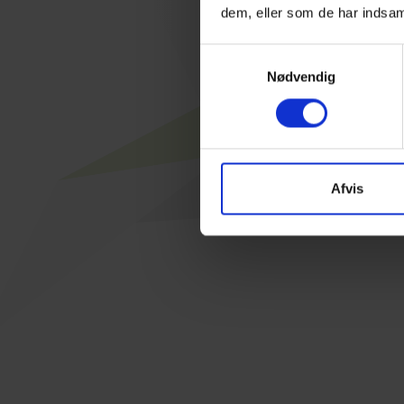
Vi 
dem, eller som de har indsaml
Samtykkevalg
og sma
Nødvendig
med e
Afvis