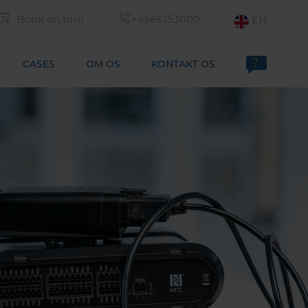
Book en tour
+4566153000
EN
CASES
OM OS
KONTAKT OS