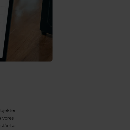
objekter
a vores
ståelse.