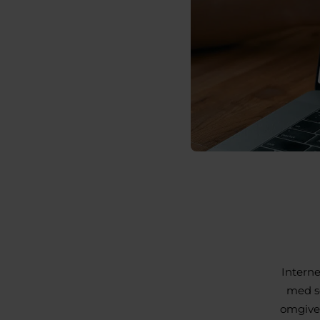
Interne
med se
omgivel