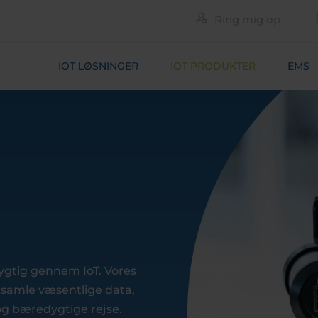
Ring mig op
IOT LØSNINGER
IOT PRODUKTER
EMS
ygtig gennem IoT. Vores
ndsamle væsentlige data,
og bæredygtige rejse.