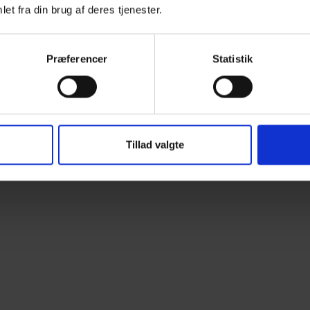
tilbyder innovativ
et fra din brug af deres tjenester.
rt IoT teknologi
Præferencer
Statistik
t fokus på bæredygtighed
Tillad valgte