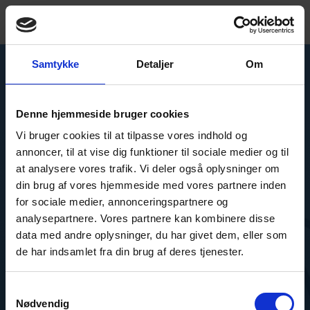
Samtykke
Detaljer
Om
Ring mig op
Denne hjemmeside bruger cookies
Book en tour
Vi bruger cookies til at tilpasse vores indhold og
+4566153000
annoncer, til at vise dig funktioner til sociale medier og til
IoT Produkter
at analysere vores trafik. Vi deler også oplysninger om
EN
din brug af vores hjemmeside med vores partnere inden
for sociale medier, annonceringspartnere og
analysepartnere. Vores partnere kan kombinere disse
Skylark GO
data med andre oplysninger, du har givet dem, eller som
de har indsamlet fra din brug af deres tjenester.
Vi ønsker at give dig en nem måde at indsamle data
fra nogle få aktiver. Med indbyggede sensorer giver
Samtykkevalg
denne IoT-model dig en hurtig
Nødvendig