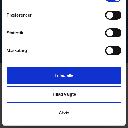
overvågningsløsning.
Præferencer
Kontakt os
Statistik
Marketing
Tillad alle
Nem og lige til
Tillad valgte
Skylark GO er en alsidig mulighed for dig, når du
Afvis
har nogle få parametre, du vil overvåge ved
hjælp af enten dens interne sensorer eller op til 2