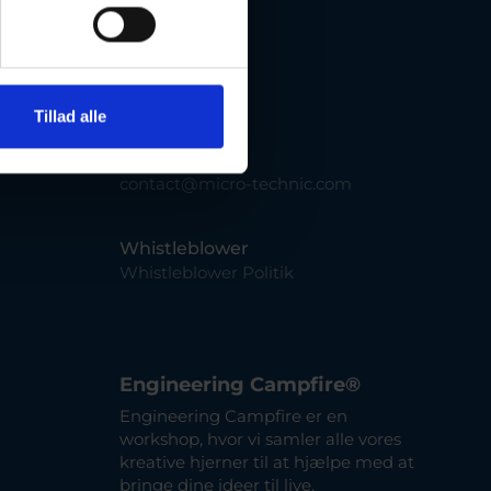
Denmark
Telefon
+45 66 15 30 00
Tillad alle
Mail
contact@micro-technic.com
Whistleblower
Whistleblower Politik
Engineering Campfire®
Engineering Campfire er en
workshop, hvor vi samler alle vores
kreative hjerner til at hjælpe med at
bringe dine ideer til live.