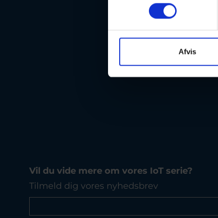
Elektroni
Afvis
Vil du vide mere om vores IoT serie?
Tilmeld dig vores nyhedsbrev