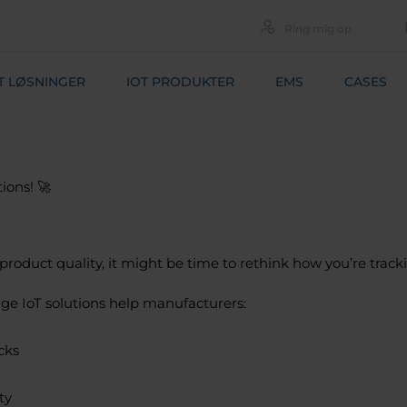
Ring mig op
T LØSNINGER
IOT PRODUKTER
EMS
CASES
ions! 🚀
r product quality, it might be time to rethink how you’re tra
dge IoT solutions help manufacturers:
cks
ty