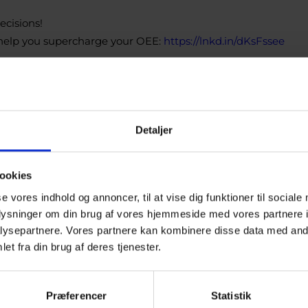
ecisions!
n help you supercharge your OEE:
https://lnkd.in/dKsFssee
facturing
#MicroTechnic
Detaljer
ookies
se vores indhold og annoncer, til at vise dig funktioner til sociale
oplysninger om din brug af vores hjemmeside med vores partnere i
ysepartnere. Vores partnere kan kombinere disse data med andr
Elektronikudvikling
et fra din brug af deres tjenester.
Elektronikudvikling
Præferencer
Statistik