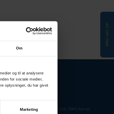
RING MIG OP
Om
 medier og til at analysere
nden for sociale medier,
e oplysninger, du har givet
Kontakt os
Adresse
Smedevænget 5, DK-5560 Aarup,
Marketing