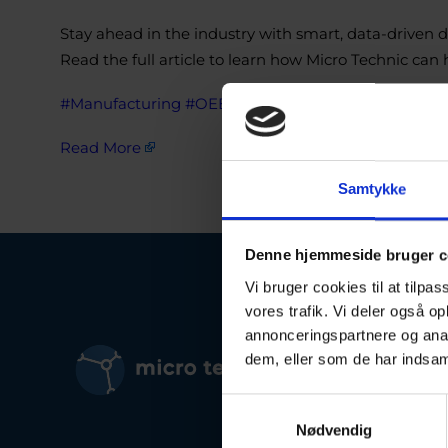
Stay ahead in the industry with smart, data-driven d
Read the full article to learn how Micro Technic ca
#Manufacturing
#OEE
#IoT
#Industry4
#SmartManu
Read More
Samtykke
Denne hjemmeside bruger c
Vi bruger cookies til at tilpas
vores trafik. Vi deler også 
annonceringspartnere og anal
EMS
dem, eller som de har indsaml
EMS
Samtykkevalg
Nødvendig