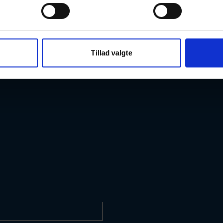
kudvikling
Hardware design
PCB Layout
Tillad valgte
Udvikling af systemdesign