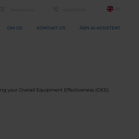
EN
Book en tour
+4566153000
OM OS
KONTAKT OS
ÅBN AI-ASSISTENT
cking your Overall Equipment Effectiveness (OEE).