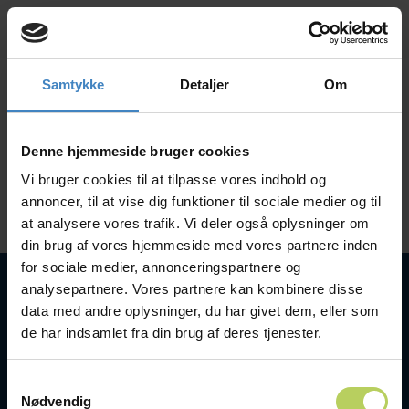
Samtykke
Detaljer
Om
Ring mig op
Book en tour
Post Content
+4566153000
Denne hjemmeside bruger cookies
EN
Read More
Vi bruger cookies til at tilpasse vores indhold og
annoncer, til at vise dig funktioner til sociale medier og til
at analysere vores trafik. Vi deler også oplysninger om
din brug af vores hjemmeside med vores partnere inden
for sociale medier, annonceringspartnere og
analysepartnere. Vores partnere kan kombinere disse
data med andre oplysninger, du har givet dem, eller som
de har indsamlet fra din brug af deres tjenester.
Samtykkevalg
Nødvendig