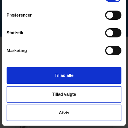
Udfyld venligst formularen, så kontakter vi dig
snarest
og aftaler hvornår
Præferencer
vi kan tænde lejrbålet sammen.
Statistik
Marketing
Tillad alle
Tillad valgte
Afvis