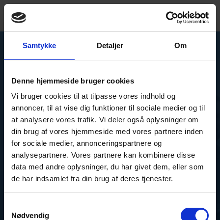
Samtykke
Detaljer
Om
Lad os være
kreative
omkring
Ring mig op
Denne hjemmeside bruger cookies
lejrbålet
Book en tour
Vi bruger cookies til at tilpasse vores indhold og
+4566153000
annoncer, til at vise dig funktioner til sociale medier og til
at analysere vores trafik. Vi deler også oplysninger om
EN
din brug af vores hjemmeside med vores partnere inden
for sociale medier, annonceringspartnere og
Vi er glade for, at du ønsker at booke vores
analysepartnere. Vores partnere kan kombinere disse
Engineering Campfire.
data med andre oplysninger, du har givet dem, eller som
På denne workshop vil vores dygtige
de har indsamlet fra din brug af deres tjenester.
ingeniører hjælpe med at
bringe dine ideer til live
i værdifuld løsning for
Samtykkevalg
dig.
Nødvendig