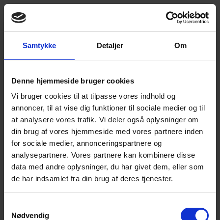
Samtykke
Detaljer
Om
Ring mig op
🔎 Micro Technic søger Elektronikoperatør til
Denne hjemmeside bruger cookies
vores SMD-afdeling 🔍
Book en tour
Vi bruger cookies til at tilpasse vores indhold og
Da vores senior kollega har valgt at hellige sig sit
+4566153000
annoncer, til at vise dig funktioner til sociale medier og til
otium, søger vi en kollega til vores SMD-afdeling.
at analysere vores trafik. Vi deler også oplysninger om
Dit ansvarsområde inkluderer:
EN
– SMD-montage på automatiske
din brug af vores hjemmeside med vores partnere inden
bestykningsmaskiner
for sociale medier, annonceringspartnere og
– Screening af print
analysepartnere. Vores partnere kan kombinere disse
– Produktionsforberedelse inkl. opstilling og
data med andre oplysninger, du har givet dem, eller som
nedtagning
– Kvalitet og præcision
de har indsamlet fra din brug af deres tjenester.
Vi forventer, at du:
– Har teknisk flair og ikke er IT forskrækket
– Trives i et travlt og dynamisk miljø
Samtykkevalg
– Er fleksibel og samarbejdsorienteret
Nødvendig